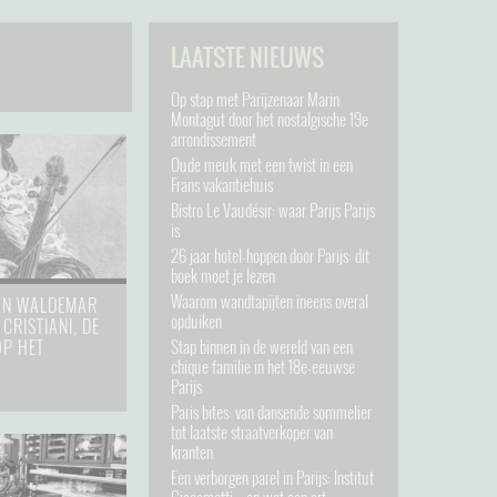
LAATSTE NIEUWS
Op stap met Parijzenaar Marin
Montagut door het nostalgische 19e
arrondissement
Oude meuk met een twist in een
Frans vakantiehuis
Bistro Le Vaudésir: waar Parijs Parijs
is
26 jaar hotel-hoppen door Parijs: dit
boek moet je lezen
Waarom wandtapijten ineens overal
AN WALDEMAR
opduiken
CRISTIANI, DE
OP HET
Stap binnen in de wereld van een
chique familie in het 18e-eeuwse
Parijs
⋅
17 mei 2025
Paris bites: van dansende sommelier
tot laatste straatverkoper van
kranten
Een verborgen parel in Parijs: Institut