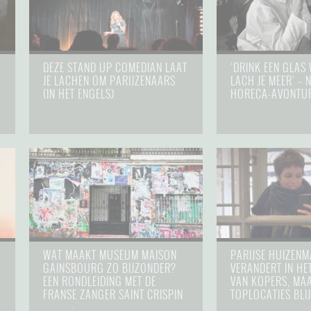
DEZE STAND UP COMEDIAN LAAT
‘DRINK EEN GLAS 
JE LACHEN OM PARIJZENAARS
LACH JE MEER’ –
(IN HET ENGELS)
HORECA-AVONTUR
hommes et femmes
⋅
1 februari 2025
hommes et femmes
WAT MAAKT MUSEUM MAISON
PARIJSE HUIZEN
GAINSBOURG ZO BIJZONDER?
VERANDERT IN HE
EEN RONDLEIDING MET DE
VAN KOPERS, MA
FRANSE ZANGER SAINT CRISPIN
TOPLOCATIES BLIJ
culture
⋅
31 december 2024
hommes et femmes