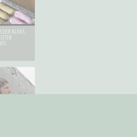
SSIER KLAAS
GETEN
JES
L: REMAKE VAN
LA