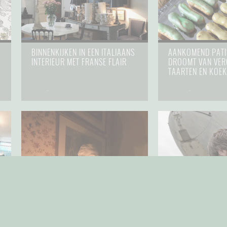
BINNENKIJKEN IN EEN ITALIAANS
AANKOMEND PATI
INTERIEUR MET FRANSE FLAIR
DROOMT VAN VER
TAARTEN EN KOEK
deco
⋅
30 juli 2021
culture
⋅
8 april 2020
BINNENKIJKEN IN DROOMHUIS
OP DE DRAAITAFE
OP FRANSE PLATTELAND
YVES MONTANDS ‘
BICYCLETTE’