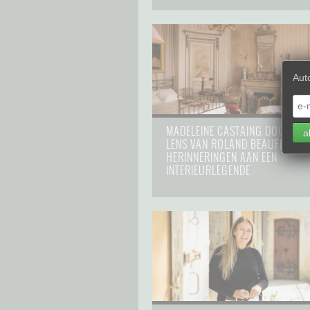
Aut
MADELEINE CASTAING DOOR DE
LENS VAN ROLAND BEAUFRE:
HERINNERINGEN AAN EEN
INTERIEURLEGENDE
hommes et femmes
⋅
19 oktober 202