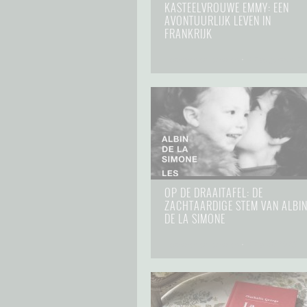
KASTEELVROUWE EMMY: EEN
AVONTUURLIJK LEVEN IN
FRANKRIJK
hommes et femmes
⋅
12 augustus 20
OP DE DRAAITAFEL: DE
ZACHTAARDIGE STEM VAN ALBI
DE LA SIMONE
hommes et femmes
⋅
12 april 2023