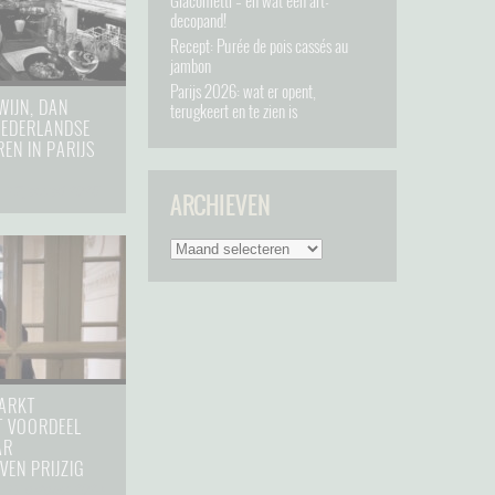
Giacometti – en wat een art-
decopand!
Recept: Purée de pois cassés au
jambon
Parijs 2026: wat er opent,
WIJN, DAN
terugkeert en te zien is
 NEDERLANDSE
EN IN PARIJS
⋅
17 januari 2025
ARCHIEVEN
MARKT
T VOORDEEL
AR
VEN PRIJZIG
⋅
19 oktober 2024