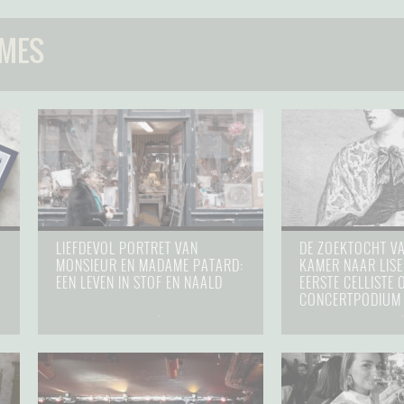
MMES
LIEFDEVOL PORTRET VAN
DE ZOEKTOCHT V
MONSIEUR EN MADAME PATARD:
KAMER NAAR LISE 
EEN LEVEN IN STOF EN NAALD
EERSTE CELLISTE 
CONCERTPODIUM
6
hommes et femmes
⋅
25 september 2025
hommes et femmes