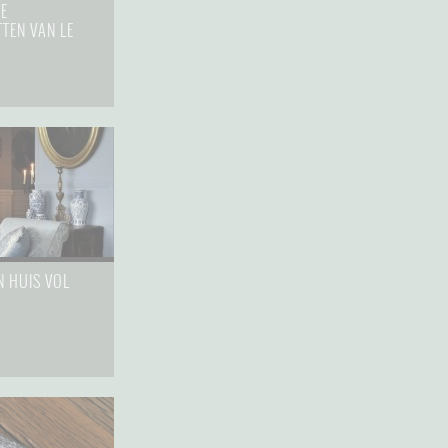
SE
TEN VAN LE
023
N HUIS VOL
022