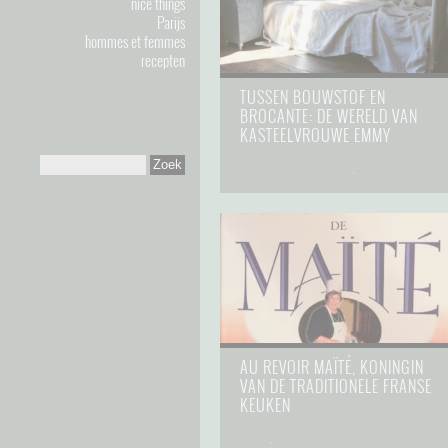
nice things
Parijs
hommes et femmes
recepten
TUSSEN BOUWSTOF EN
BROCANTE: DE WERELD VAN
KASTEELVROUWE EMMY
hommes et femmes
⋅
17 mei 2025
AU REVOIR MAÏTÉ, KONINGIN
VAN DE TRADITIONELE FRANSE
KEUKEN
food
⋅
3 januari 2025