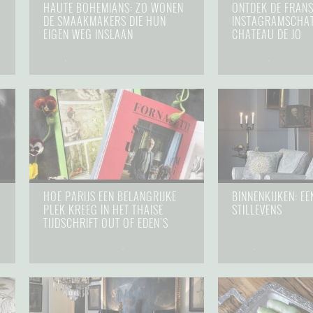
HAUTE BOHEMIANS: ZO WONEN
ONTDEK DE FRAN
DE SMAAKMAKERS DIE HUN
INSTAGRAMSCHAT
EIGEN WEG INSLAAN
CHATEAU DE JO
23
deco
⋅
25 juni 2023
brocante
⋅
28 april 2
HOE PARIJS EEN BELANGRIJKE
BINNENKIJKEN: EE
N
PLEK KREEG IN HET THAISE
STILLEVENS
TIJDSCHRIFT OUT OF EDEN’S
hommes et femmes
⋅
20 maart 2023
deco
⋅
24 februari 2