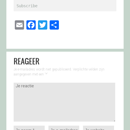
Subscribe
Email
Facebook
Twitter
Delen
REAGEER
Je e-mailadres wordt niet gepubliceerd. Verplichte velden zijn
aangegeven met een '
*
'