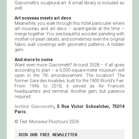
Giacometti’s sculptural art. A small library is included as
well.
Art nouveau meets art deco
Meanwhile, you walk through this hôtel particulier where
art nouveau and art deco – avant-garde at the time –
merge together. You see beautiful wooden paneling with
mother-of-pearl details, and sometimes even the original
fabric wall coverings with geometric patterns. A hidden
gem.
And more to come
Want even more Giacometti? Around 2028 – if all goes
according to plan – a 6,000-square-meter museum will
open in the 7th arrondissement. The location? The
former Gare des Invalides, built for the 1900 World’s Fair.
From 1946 to 2018, it served as Air France’s
headquarters and terminal. Another gem, but patience
required.
Institut Giacometti
, 5 Rue Victor Schoelcher, 75014
Paris.
© Text: Monsieur Plusfours 2026