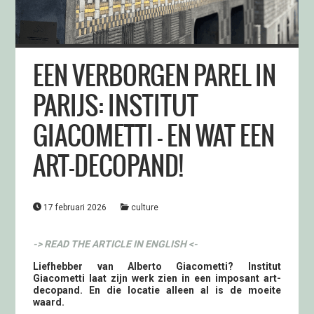
EEN VERBORGEN PAREL IN
PARIJS: INSTITUT
GIACOMETTI – EN WAT EEN
ART-DECOPAND!
17 februari 2026
culture
-> READ THE ARTICLE IN ENGLISH <-
Liefhebber van Alberto Giacometti? Institut
Giacometti laat zijn werk zien in een imposant art-
decopand. En die locatie alleen al is de moeite
waard.