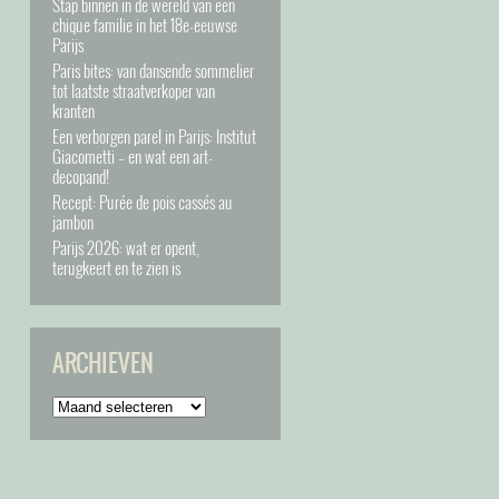
Stap binnen in de wereld van een
chique familie in het 18e-eeuwse
Parijs
Paris bites: van dansende sommelier
tot laatste straatverkoper van
kranten
Een verborgen parel in Parijs: Institut
Giacometti – en wat een art-
decopand!
Recept: Purée de pois cassés au
jambon
Parijs 2026: wat er opent,
terugkeert en te zien is
ARCHIEVEN