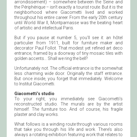
arrondissement) – somewhere between the Seine and
the Périphérique – isn’t exactly a tourist route. But it is the
neighborhood where Giacometti lived and worked
throughout his entire career. From the early 20th century
until World War II, Montparnasse was the beating heart
of artistic and intellectual Paris.
But if you pause at number 5, you’ll see it: an hôtel
particulier from 1911, built for furniture maker and
decorator Paul Follot. That modest yet refined art deco
entrance, framed by a doorway of tiny mosaic tiles with
golden accents… Shall we ring the bell?
Unfortunately not. The official entrance is the somewhat
less charming wide door. Originally the staff entrance.
But once inside, you forget that immediately. Welcome
to Institut Giacometti.
Giacometti’s studio
To your right, you immediately see Giacometti’s
reconstructed studio. The murals are by the artist
himself. The furniture too. And of course, his fragile
plaster and clay works.
What follows is a winding route through various rooms
that take you through his life and work. There’s also
always a rotating exhibition featuring work that relates to