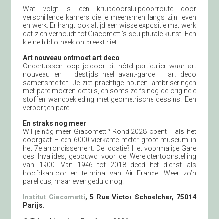
Wat volgt is een kruipdoorsluipdoorroute door
verschillende kamers die je meenemen langs zijn leven
en werk. Er hangt ook altijd een wisselexpositie met werk
dat zich verhoudt tot Giacometti’s sculpturale kunst. Een
kleine bibliotheek ontbreekt niet.
Art nouveau ontmoet art deco
Ondertussen loop je door dit hôtel particulier waar art
nouveau en – destijds heel avant-garde – art deco
samensmelten. Je ziet prachtige houten lambriseringen
met parelmoeren details, en soms zelfs nog de originele
stoffen wandbekleding met geometrische dessins. Een
verborgen parel.
En straks nog meer
Wil je nóg meer Giacometti? Rond 2028 opent – als het
doorgaat – een 6000 vierkante meter groot museum in
het 7e arrondissement. De locatie? Het voormalige Gare
des Invalides, gebouwd voor de Wereldtentoonstelling
van 1900. Van 1946 tot 2018 deed het dienst als
hoofdkantoor en terminal van Air France. Weer zo’n
parel dus, maar even geduld nog.
Institut Giacometti
, 5 Rue Victor Schoelcher, 75014
Parijs.