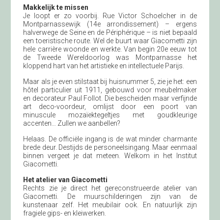
Makkelijk te missen
Je loopt er zo voorbij. Rue Victor Schoelcher in de
Montparnassewijk (14e arrondissement) – ergens
halverwege de Seine en de Périphérique – is niet bepaald
een toeristische route. Wel de buurt waar Giacometti zijn
hele carrière woonde en werkte. Van begin 20e eeuw tot
de Tweede Wereldoorlog was Montparnasse het
kloppend hart van het artistieke en intellectuele Parijs.
Maar als je even stilstaat bij huisnummer 5, zie je het: een
hôtel particulier uit 1911, gebouwd voor meubelmaker
en decorateur Paul Follot. Die bescheiden maar verfijnde
art deco-voordeur, omlijst door een poort van
minuscule mozaïektegeltjes met goudkleurige
accenten… Zullen we aanbellen?
Helaas. De officiële ingang is de wat minder charmante
brede deur. Destijds de personeelsingang. Maar eenmaal
binnen vergeet je dat meteen. Welkom in het Institut
Giacometti.
Het atelier van Giacometti
Rechts zie je direct het gereconstrueerde atelier van
Giacometti. De muurschilderingen zijn van de
kunstenaar zelf. Het meubilair ook. En natuurlijk zijn
fragiele gips- en kleiwerken.