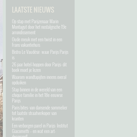
LAATSTE NIEUWS
Op stap met Parijzenaar Marin
Montagut door het nostalgische 19e
arrondissement
Oude meuk met een twist in een
Frans vakantiehuis
Bistro Le Vaudésir: waar Parijs Parijs
is
26 jaar hotel-hoppen door Parijs: dit
boek moet je lezen
Waarom wandtapijten ineens overal
opduiken
Stap binnen in de wereld van een
chique familie in het 18e-eeuwse
Parijs
Paris bites: van dansende sommelier
tot laatste straatverkoper van
kranten
Een verborgen parel in Parijs: Institut
Giacometti – en wat een art-
decopand!