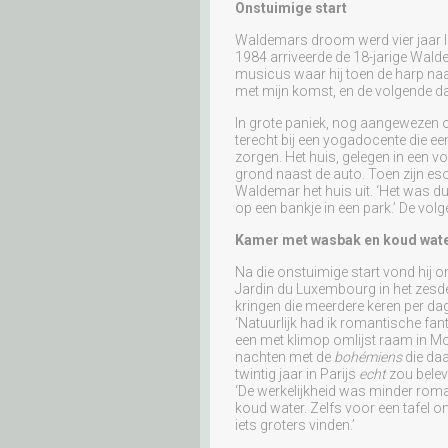
Onstuimige start
Waldemars droom werd vier jaar la
1984 arriveerde de 18-jarige Wald
musicus waar hij toen de harp naa
met mijn komst, en de volgende dag
In grote paniek, nog aangewezen 
terecht bij een yogadocente die e
zorgen. Het huis, gelegen in een 
grond naast de auto. Toen zijn es
Waldemar het huis uit. ‘Het was dui
op een bankje in een park.’ De vol
Kamer met wasbak en koud wat
Na die onstuimige start vond hij 
Jardin du Luxembourg in het zesde
kringen die meerdere keren per dag
‘Natuurlijk had ik romantische fa
een met klimop omlijst raam in Mo
nachten met de
bohémiens
die daa
twintig jaar in Parijs
echt
zou belev
‘De werkelijkheid was minder roma
koud water. Zelfs voor een tafel o
iets groters vinden.’