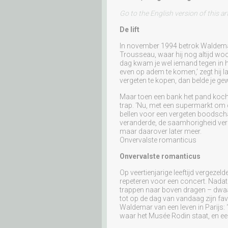
Go to the English version of this art
De lift
In november 1994 betrok Waldema
Trousseau, waar hij nog altijd woon
dag kwam je wel iemand tegen in h
even op adem te komen,’ zegt hij l
vergeten te kopen, dan belde je ge
Maar toen een bank het pand kocht 
trap. ‘Nu, met een supermarkt om d
bellen voor een vergeten boodschap
veranderde, de saamhorigheid ver
maar daarover later meer.
Onvervalste romanticus
Onvervalste romanticus
Op veertienjarige leeftijd vergezel
repeteren voor een concert. Nadat 
trappen naar boven dragen – dwaal
tot op de dag van vandaag zijn fa
Waldemar van een leven in Parijs:
waar het Musée Rodin staat, en een 