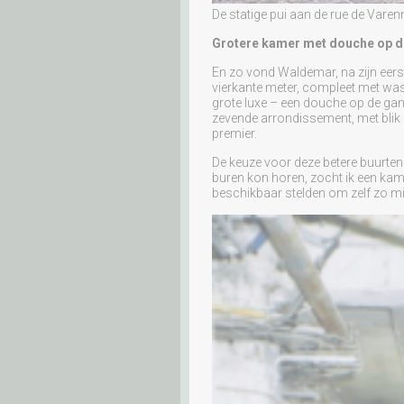
De statige pui aan de rue de Varen
Grotere kamer met douche op d
En zo vond Waldemar, na zijn eerst
vierkante meter, compleet met wa
grote luxe – een douche op de gan
zevende arrondissement, met blik 
premier.
De keuze voor deze betere buurten
buren kon horen, zocht ik een ka
beschikbaar stelden om zelf zo mi