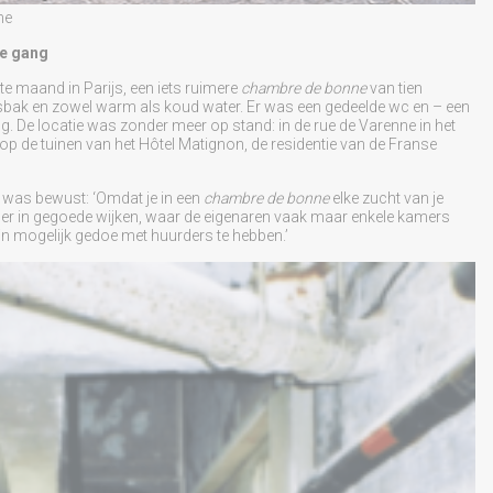
ne
e gang
e maand in Parijs, een iets ruimere
chambre de bonne
van tien
sbak en zowel warm als koud water. Er was een gedeelde wc en – een
g. De locatie was zonder meer op stand: in de rue de Varenne in het
op de tuinen van het Hôtel Matignon, de residentie van de Franse
 was bewust: ‘Omdat je in een
chambre de bonne
elke zucht van je
mer in gegoede wijken, waar de eigenaren vaak maar enkele kamers
n mogelijk gedoe met huurders te hebben.’