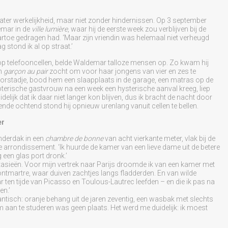
ter werkelijkheid, maar niet zonder hindernissen. Op 3 september
emar in de
ville lumière
, waar hij de eerste week zou verblijven bij de
rtoe gedragen had. ‘Maar zijn vriendin was helemaal niet verheugd
 stond ik al op straat.’
op telefooncellen, belde Waldemar talloze mensen op. Zo kwam hij
en
garçon au pair
zocht om voor haar jongens van vier en zes te
voorstadje, bood hem een slaapplaats in de garage, een matras op de
oterische gastvrouw na een week een hysterische aanval kreeg, liep
delijk dat ik daar niet langer kon blijven, dus ik bracht de nacht door
gende ochtend stond hij opnieuw urenlang vanuit cellen te bellen.
er
onderdak in een
chambre de bonne
van acht vierkante meter, vlak bij de
 arrondissement. ‘Ik huurde de kamer van een lieve dame uit de betere
 een glas port dronk.’
ntasieën. Voor mijn vertrek naar Parijs droomde ik van een kamer met
ntmartre, waar duiven zachtjes langs fladderden. En van wilde
r ten tijde van Picasso en Toulous-Lautrec leefden – en die ik pas na
en.’
ntisch: oranje behang uit de jaren zeventig, een wasbak met slechts
m aan te studeren was geen plaats. Het werd me duidelijk: ik moest