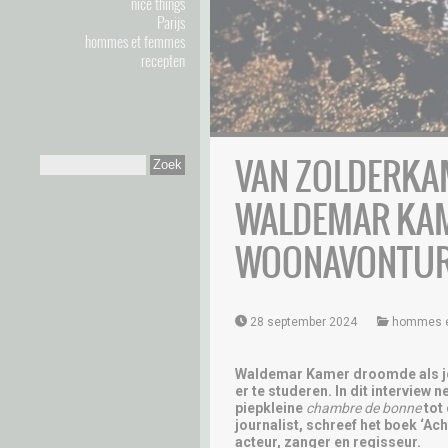
nice things
Parijs
hommes et femmes
recepten
VAN ZOLDERKAM
WALDEMAR KAM
WOONAVONTU
28 september 2024
hommes 
Waldemar Kamer droomde als jong
er te studeren. In dit interview 
piepkleine
chambre de bonne
tot
journalist, schreef het boek ‘Ac
acteur, zanger en regisseur.