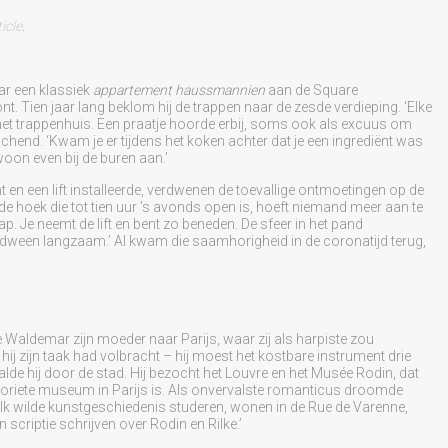
icle
.
r een klassiek
appartement haussmannien
aan de Square
t. Tien jaar lang beklom hij de trappen naar de zesde verdieping. ‘Elke
et trappenhuis. Een praatje hoorde erbij, soms ook als excuus om
achend. ‘Kwam je er tijdens het koken achter dat je een ingrediënt was
woon even bij de buren aan.’
en een lift installeerde, verdwenen de toevallige ontmoetingen op de
e hoek die tot tien uur ’s avonds open is, hoeft niemand meer aan te
. Je neemt de lift en bent zo beneden. De sfeer in het pand
dween langzaam.’ Al kwam die saamhorigheid in de coronatijd terug,
de Waldemar zijn moeder naar Parijs, waar zij als harpiste zou
hij zijn taak had volbracht – hij moest het kostbare instrument drie
de hij door de stad. Hij bezocht het Louvre en het Musée Rodin, dat
voriete museum in Parijs is. Als onvervalste romanticus droomde
 ‘Ik wilde kunstgeschiedenis studeren, wonen in de Rue de Varenne,
scriptie schrijven over Rodin en Rilke.’